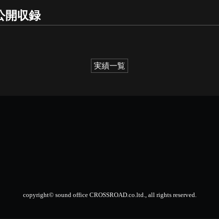
」公開収録
実績一覧
copyright© sound office CROSSROAD.co.ltd., all rights reserved.