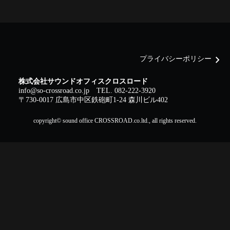
chevron_right
プライバシーポリシー
株式会社サウンドオフィスクロスロード
info@so-crossroad.co.jp
TEL. 082-222-3920
〒730-0017 広島市中区鉄砲町1-24 森川ビル402
copyright© sound office CROSSROAD.co.ltd., all rights reserved.