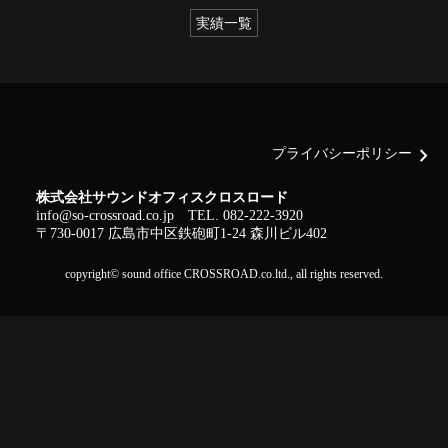
実績一覧
chevron_right
プライバシーポリシー
株式会社サウンドオフィスクロスロード
info@so-crossroad.co.jp
TEL. 082-222-3920
〒730-0017 広島市中区鉄砲町1-24 森川ビル402
copyright© sound office CROSSROAD.co.ltd., all rights reserved.