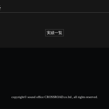
祭
実績一覧
copyright© sound office CROSSROAD.co.ltd., all rights reserved.