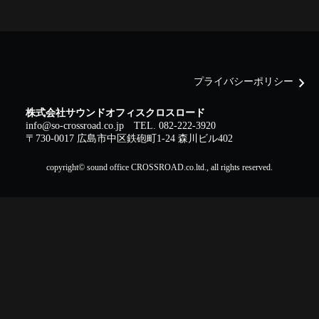
chevron_right
プライバシーポリシー
株式会社サウンドオフィスクロスロード
info@so-crossroad.co.jp
TEL. 082-222-3920
〒730-0017 広島市中区鉄砲町1-24 森川ビル402
copyright© sound office CROSSROAD.co.ltd., all rights reserved.